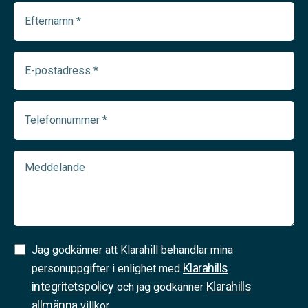
Efternamn
(Required)
E-
postadress
(Required)
Telefonnummer
(Required)
Meddelande
Samtycke
Jag godkänner att Klarahill behandlar mina
Klarahills
(Required)
personuppgifter i enlighet med
integritetspolicy
Klarahills
och jag godkänner
allmänna
villkor