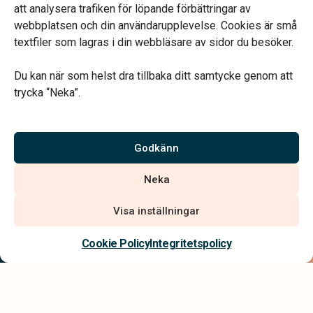
att analysera trafiken för löpande förbättringar av
webbplatsen och din användarupplevelse. Cookies är små
textfiler som lagras i din webbläsare av sidor du besöker.
Du kan när som helst dra tillbaka ditt samtycke genom att
Vårt systerbolag Verahill hjälper dig med familjejuridiken –
trycka “Neka”.
genom hela livet.
Varmt välkommen.
Godkänn
Vi är auktoriserade av Sveriges Begravningsbyråers Förbund och
Neka
har högt ställda krav på utbildning, kvalitet, miljö och arbetsmiljö.
Visa inställningar
Kontakta oss
Cookie Policy
Integritetspolicy
Integritetspolicy
Allmänna villkor
Tillgänglighetsredogörelse