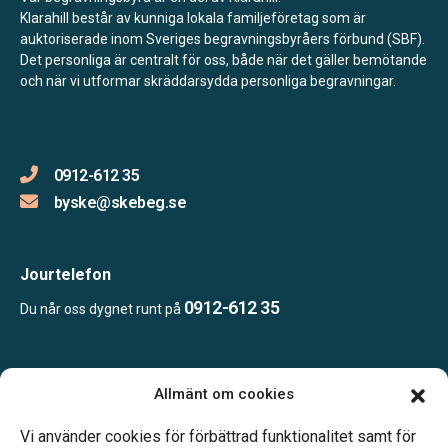
Klarahill består av kunniga lokala familjeföretag som är
auktoriserade inom Sveriges begravningsbyråers förbund (SBF).
Det personliga är centralt för oss, både när det gäller bemötande
och när vi utformar skräddarsydda personliga begravningar.
0912-612 35
byske@skebeg.se
Jourtelefon
0912-612 35
Du når oss dygnet runt på
Öppettider:
Allmänt om cookies
Öppet efter överenskommelse, ring eller maila oss för att boka
en tid.
Vi använder cookies för förbättrad funktionalitet samt för