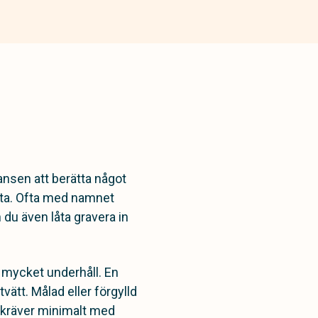
hansen att berätta något
sta. Ofta med namnet
n du även låta gravera in
a mycket underhåll. En
ätt. Målad eller förgylld
m kräver minimalt med