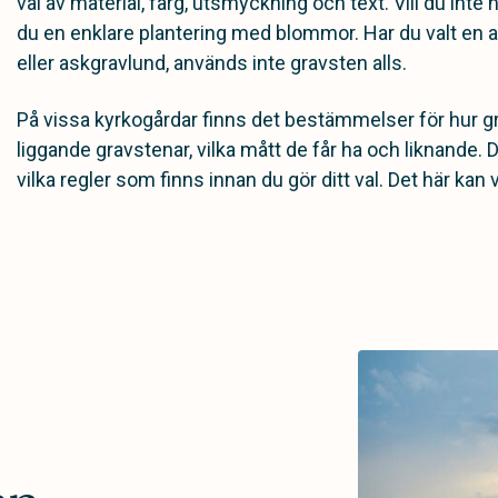
val av material, färg, utsmyckning och text. Vill du inte
du en enklare plantering med blommor. Har du valt en a
eller askgravlund, används inte gravsten alls.
På vissa kyrkogårdar finns det bestämmelser för hur g
liggande gravstenar, vilka mått de får ha och liknande. D
vilka regler som finns innan du gör ditt val. Det här kan vi