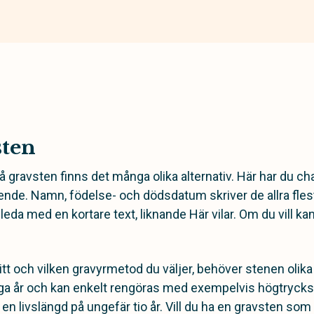
sten
på gravsten finns det många olika alternativ. Här har du c
ende. Namn, födelse- och dödsdatum skriver de allra fle
inleda med en kortare text, liknande Här vilar. Om du vill ka
itt och vilken gravyrmetod du väljer, behöver stenen olik
nga år och kan enkelt rengöras med exempelvis högtryckstv
en livslängd på ungefär tio år. Vill du ha en gravsten so