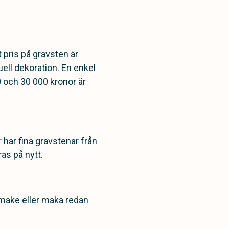
t pris på gravsten är
ell dekoration. En enkel
0 och 30 000 kronor är
r har fina gravstenar från
as på nytt.
n make eller maka redan