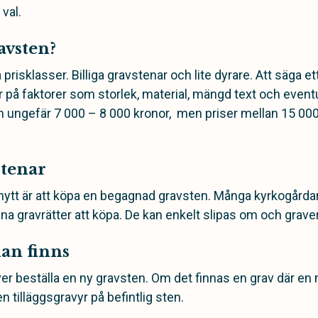
 val.
avsten?
a prisklasser. Billiga gravstenar och lite dyrare. Att säga et
 på faktorer som storlek, material, mängd text och eventu
ån ungefär 7 000 – 8 000 kronor, men priser mellan 15 00
tenar
öpa nytt är att köpa en begagnad gravsten. Många kyrkogårda
na gravrätter att köpa. De kan enkelt slipas om och graver
an finns
över beställa en ny gravsten. Om det finnas en grav där e
 en tilläggsgravyr på befintlig sten.