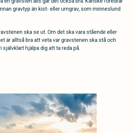
 ha en gravsten alls går det också bra. Kanske föredrar
nnan gravtyp än kist- eller urngrav, som minneslund
ravstenen ska se ut. Om det ska vara stående eller
et är alltså bra att veta var gravstenen ska stå och
 självklart hjälpa dig att ta reda på.