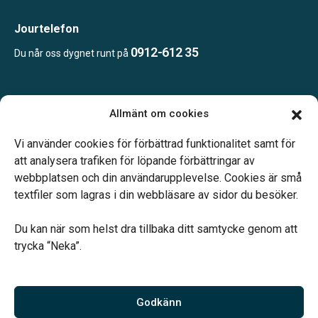
Jourtelefon
0912-612 35
Du når oss dygnet runt på
Öppettider:
Allmänt om cookies
Öppet efter överenskommelse, ring eller maila oss för att boka
en tid.
Vi använder cookies för förbättrad funktionalitet samt för
att analysera trafiken för löpande förbättringar av
webbplatsen och din användarupplevelse. Cookies är små
textfiler som lagras i din webbläsare av sidor du besöker.
Du kan när som helst dra tillbaka ditt samtycke genom att
Vårt systerbolag Verahill hjälper dig med familjejuridiken –
trycka “Neka”.
genom hela livet.
Varmt välkommen.
Godkänn