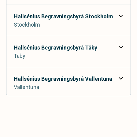
Hallsénius Begravningsbyrå Stockholm
Stockholm
Stockholmsvägen 46,
181 32 Lidingö
Hallsénius Begravningsbyrå Täby
Täby
Odengatan 102,
113 22 Stockholm
Hallsénius Begravningsbyrå Vallentuna
Vallentuna
Biblioteksgången 2,
183 70 Täby
Hallsénius Begravningsbyrå Åkersberga
Åkersberga
Centrumpassagen 8,