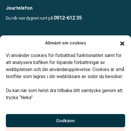
Trollhättan
Jourtelefon
Danderydsvägen 146,
0912-612 35
182 36 Danderyd
Du når oss dygnet runt på
Blixt Begravningsbyrå Vänersborg
Vänersborg
Öppettider:
Kungsporten 3,
Allmänt om cookies
461 31 Trollhättan
Öppet efter överenskommelse, ring eller maila oss för att boka
Borgholms Begravningsbyrå
en tid.
Vi använder cookies för förbättrad funktionalitet samt för
Borgholm
att analysera trafiken för löpande förbättringar av
webbplatsen och din användarupplevelse. Cookies är små
Drottninggatan 6,
textfiler som lagras i din webbläsare av sidor du besöker.
462 30 Vänersborg
Hovås Begravningsbyrå
Hovås
Du kan när som helst dra tillbaka ditt samtycke genom att
Vårt systerbolag Verahill hjälper dig med familjejuridiken –
trycka “Neka”.
Köpmangatan 11,
genom hela livet.
387 31 Borgholm
Varmt välkommen.
Hultsfred Begravningsbyrå
Hultsfred
Godkänn
Vi är auktoriserade av Sveriges Begravningsbyråers Förbund och
Hedtångsvägen 14,