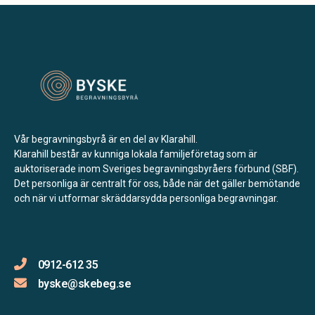
186 31 Vallentuna
Hallsénius Begravningsbyrå Nacka
Nacka
Storängstorget 15,
184 30 Åkersberga
Hallsénius Begravningsbyrå Haninge
Haninge
Sicklastråket 3,
Vår begravningsbyrå är en del av Klarahill.
131 54 Nacka
Hallsénius Begravningsbyrå Tyresö
Klarahill består av kunniga lokala familjeföretag som är
auktoriserade inom Sveriges begravningsbyråers förbund (SBF).
Tyresö
Det personliga är centralt för oss, både när det gäller bemötande
Åbyplan 1,
och när vi utformar skräddarsydda personliga begravningar.
137 34 Västerhaninge
Hallsénius Begravningsbyrå Danderyd
Danderyd
0912-612 35
Myggdalsvägen 8,
byske@skebeg.se
135 43 Tyresö
Blixt Begravningsbyrå Trollhättan