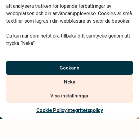
att analysera trafiken för löpande förbättringar av
webbplatsen och din användarupplevelse. Cookies är små
textfiler som lagras i din webbläsare av sidor du besöker.
Du kan när som helst dra tillbaka ditt samtycke genom att
Vårt systerbolag Verahill hjälper dig med familjejuridiken –
trycka “Neka”.
genom hela livet.
Varmt välkommen.
Godkänn
Vi är auktoriserade av Sveriges Begravningsbyråers Förbund och
Neka
har högt ställda krav på utbildning, kvalitet, miljö och arbetsmiljö.
Visa inställningar
Kontakta oss
Cookie Policy
Integritetspolicy
Integritetspolicy
Allmänna villkor
Tillgänglighetsredogörelse