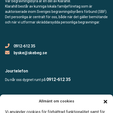
Vår begravningsbyrå är en del av Klarahill.
Klarahill består av kunniga lokala familjeföretag som är
auktoriserade inom Sveriges begravningsbyråers förbund (SBF).
Det personliga är centralt för oss, både när det gäller bemötande
och när vi utformar skräddarsydda personliga begravningar.
0912-612 35
byske@skebeg.se
Jourtelefon
0912-612 35
Du når oss dygnet runt på
Öppettider:
Allmänt om cookies
Öppet efter överenskommelse, ring eller maila oss för att boka
en tid.
Vi använder cookies för förbättrad funktionalitet samt för