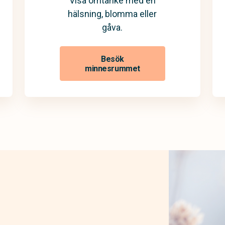
Visa omtanke med en
hälsning, blomma eller
gåva.
Besök
minnesrummet