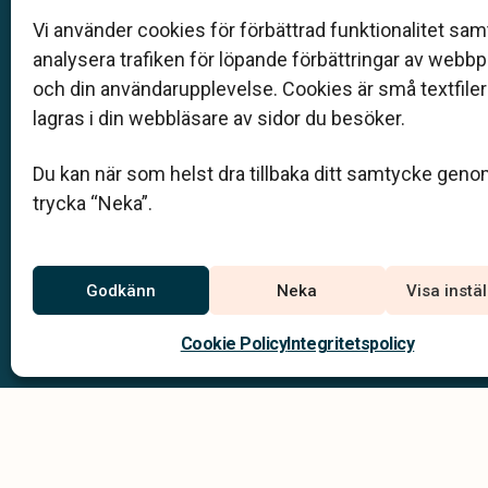
när det gäller bemötande och när vi utformar
Vi använder cookies för förbättrad funktionalitet samt
skräddarsydda personliga begravningar.
analysera trafiken för löpande förbättringar av webb
och din användarupplevelse. Cookies är små textfile
lagras i din webbläsare av sidor du besöker.
0912-612 35
Du kan när som helst dra tillbaka ditt samtycke geno
byske@skebeg.se
trycka “Neka”.
Jourtelefon
Godkänn
Neka
Visa instä
0912-612 35
Du når oss dygnet runt på
Cookie Policy
Integritetspolicy
Integritets