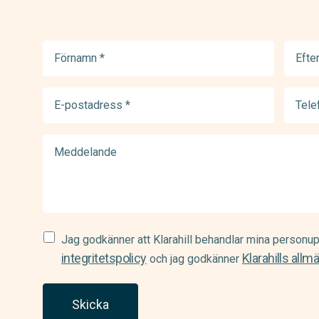
Förnamn
Efter
(Required)
(Requir
E-
Telef
postadress
(Requir
(Required)
Meddelande
Samtycke
Jag godkänner att Klarahill behandlar mina personup
(Required)
integritetspolicy
Klarahills allm
och jag godkänner
Skicka