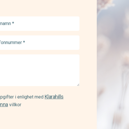
namn
ed)
onnummer
ed)
Klarahills
pgifter i enlighet med
änna
villkor